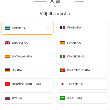
SV
MENY
Välj ditt språk:
Välj ditt språk:
FRANSKA
FRANSKA
SVENSKA
SVENSKA
ENGELSKA
ENGELSKA
SPANSKA
SPANSKA
/
HEM
OMDÖMEN
Omdömen
KATALANSKA
KATALANSKA
ITALIENSKA
ITALIENSKA
TYSKA
TYSKA
PORTUGISISKA
PORTUGISISKA
89 omdömen på Uniiti
简体中文 (KINESISKA)
简体中文 (KINESISKA)
JAPANSKA
JAPANSKA
4.5 / 5
RYSKA
RYSKA
ARABISKA
ARABISKA
100 % verkliga, verifierade omdömen.