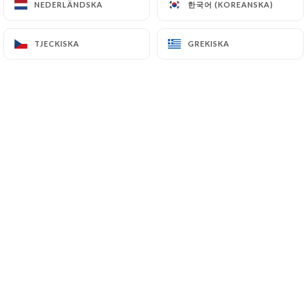
한국어 (KOREANSKA)
한국어 (KOREANSKA)
NEDERLÄNDSKA
NEDERLÄNDSKA
TJECKISKA
TJECKISKA
GREKISKA
GREKISKA
Ann-Sofie P. bedömd
A
3/5
Il faisait très très froid dans le restaurant
09/01/2024
•
02:02
Emmanuel B. bedömd
E
2/5
Nourriture moyenne et très approximative
(le bobun est arrosé d'une sauce brune
fantaisiste) et accueil médiocre. On nous a
fermé le rideau de fer sous le nez. Tables
rondes de bistrot très peu pratiques pour
manger. Dans l'ensemble, pas une bonne
expérience.