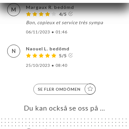
Margaux R. bedömd
M
4/5
Bon, copieux et service très sympa
06/11/2023
•
01:46
Naouel L. bedömd
N
5/5
25/10/2023
•
08:40
SE FLER OMDÖMEN
Du kan också se oss på …