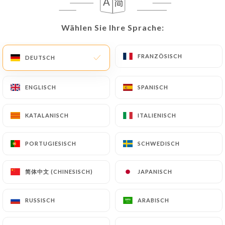
DE
MENÜ
Wählen Sie Ihre Sprache:
Wählen Sie Ihre Sprache:
FRANZÖSISCH
FRANZÖSISCH
DEUTSCH
DEUTSCH
ENGLISCH
ENGLISCH
SPANISCH
SPANISCH
/
START
BEWERTUNGEN
Bewertungen
KATALANISCH
KATALANISCH
ITALIENISCH
ITALIENISCH
PORTUGIESISCH
PORTUGIESISCH
SCHWEDISCH
SCHWEDISCH
89 Bewertungen auf Uniiti
简体中文 (CHINESISCH)
简体中文 (CHINESISCH)
JAPANISCH
JAPANISCH
4.5 / 5
RUSSISCH
RUSSISCH
ARABISCH
ARABISCH
100% echte, überprüfte Bewertungen.