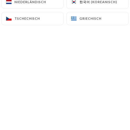
한국어 (KOREANISCH)
한국어 (KOREANISCH)
NIEDERLÄNDISCH
NIEDERLÄNDISCH
TSCHECHISCH
TSCHECHISCH
GRIECHISCH
GRIECHISCH
Ann-Sofie P. bewertete
A
3/5
Il faisait très très froid dans le restaurant
09/01/2024
•
02:02
Emmanuel B. bewertete
E
2/5
Nourriture moyenne et très approximative
(le bobun est arrosé d'une sauce brune
fantaisiste) et accueil médiocre. On nous a
fermé le rideau de fer sous le nez. Tables
rondes de bistrot très peu pratiques pour
manger. Dans l'ensemble, pas une bonne
expérience.