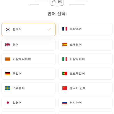
메뉴
KO
언어 선택:
언어 선택:
프랑스어
프랑스어
한국어
한국어
영어
영어
스페인어
스페인어
/
홈
리뷰
리뷰
카탈로니아어
카탈로니아어
이탈리아어
이탈리아어
독일어
독일어
포르투갈어
포르투갈어
89 Uniiti 리뷰
스웨덴어
스웨덴어
중국어 간체
중국어 간체
4.5 / 5
일본어
일본어
러시아어
러시아어
100% 실제 검증된 리뷰입니다.