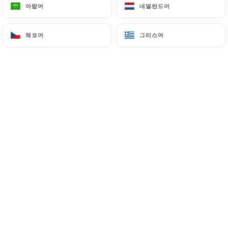
아랍어
아랍어
네덜란드어
네덜란드어
체코어
체코어
그리스어
그리스어
Ann-Sofie P. 평가
A
3/5
Il faisait très très froid dans le restaurant
09/01/2024
•
02:02
Emmanuel B. 평가
E
2/5
Nourriture moyenne et très approximative
(le bobun est arrosé d'une sauce brune
fantaisiste) et accueil médiocre. On nous a
fermé le rideau de fer sous le nez. Tables
rondes de bistrot très peu pratiques pour
manger. Dans l'ensemble, pas une bonne
expérience.