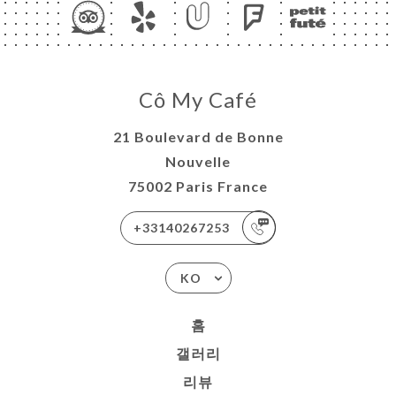
Cô My Café
21 Boulevard de Bonne
Nouvelle
75002 Paris France
+33140267253
KO
홈
갤러리
리뷰