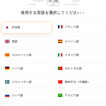
メニュー
JA
使用する言語を選択してください：
使用する言語を選択してください：
フランス語
フランス語
日本語
日本語
英語
英語
スペイン語
スペイン語
/
ホーム
レビュー
レビュー
カタルーニャ語
カタルーニャ語
イタリア語
イタリア語
ドイツ語
ドイツ語
ポルトガル語
ポルトガル語
89 Uniitiのレビュー
スウェーデン語
スウェーデン語
简体中文（中国語）
简体中文（中国語）
4.5 / 5
ロシア語
ロシア語
アラビア語
アラビア語
100%リアル、検証済みレビュー。