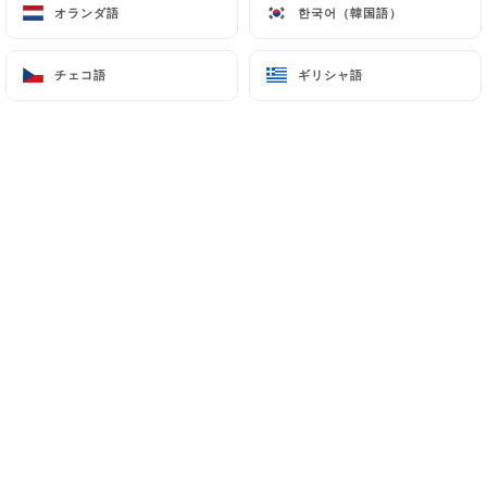
オランダ語
オランダ語
한국어（韓国語）
한국어（韓国語）
チェコ語
チェコ語
ギリシャ語
ギリシャ語
Ann-Sofie P.の評価
A
3/5
Il faisait très très froid dans le restaurant
09/01/2024
•
02:02
Emmanuel B.の評価
E
2/5
Nourriture moyenne et très approximative
(le bobun est arrosé d'une sauce brune
fantaisiste) et accueil médiocre. On nous a
fermé le rideau de fer sous le nez. Tables
rondes de bistrot très peu pratiques pour
manger. Dans l'ensemble, pas une bonne
expérience.