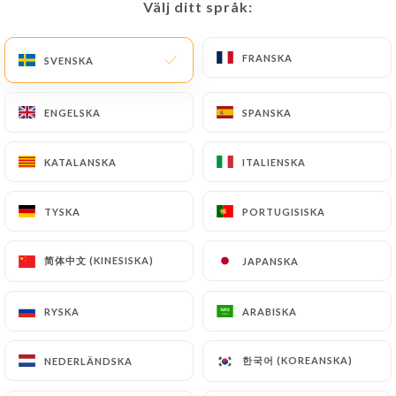
Välj ditt språk:
Välj ditt språk:
SV
MENY
FRANSKA
FRANSKA
SVENSKA
SVENSKA
ENGELSKA
ENGELSKA
SPANSKA
SPANSKA
/
HEM
KONTAKT
KATALANSKA
KATALANSKA
ITALIENSKA
ITALIENSKA
Kontakt
TYSKA
TYSKA
PORTUGISISKA
PORTUGISISKA
简体中文 (KINESISKA)
简体中文 (KINESISKA)
JAPANSKA
JAPANSKA
RYSKA
RYSKA
ARABISKA
ARABISKA
Cô My Café
한국어 (KOREANSKA)
한국어 (KOREANSKA)
NEDERLÄNDSKA
NEDERLÄNDSKA