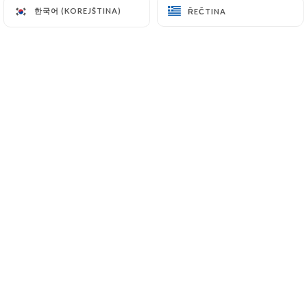
한국어 (KOREJŠTINA)
한국어 (KOREJŠTINA)
ŘEČTINA
ŘEČTINA
21 Boulevard de Bonne Nouvelle
75002 Paris France
+33140267253
Jméno
E-mail
Telefonní číslo