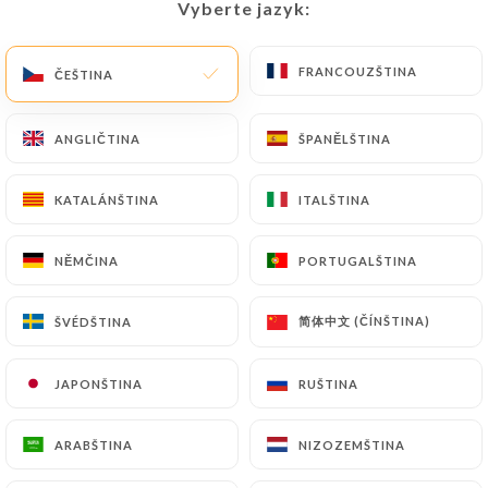
Vyberte jazyk:
Vyberte jazyk:
CS
NABÍDKA
FRANCOUZŠTINA
FRANCOUZŠTINA
ČEŠTINA
ČEŠTINA
ANGLIČTINA
ANGLIČTINA
ŠPANĚLŠTINA
ŠPANĚLŠTINA
/
DOMŮ
KONTAKT
KATALÁNŠTINA
KATALÁNŠTINA
ITALŠTINA
ITALŠTINA
Kontakt
NĚMČINA
NĚMČINA
PORTUGALŠTINA
PORTUGALŠTINA
简体中文 (ČÍNŠTINA)
简体中文 (ČÍNŠTINA)
ŠVÉDŠTINA
ŠVÉDŠTINA
JAPONŠTINA
JAPONŠTINA
RUŠTINA
RUŠTINA
Cô My Café
ARABŠTINA
ARABŠTINA
NIZOZEMŠTINA
NIZOZEMŠTINA