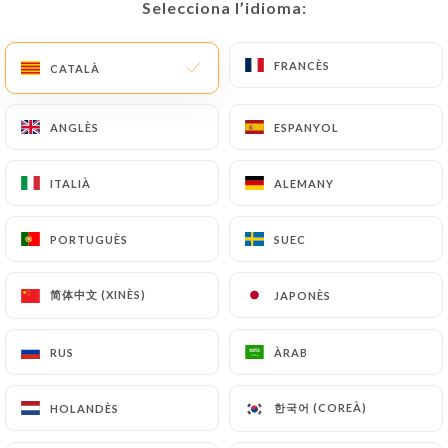
Selecciona l’idioma:
Selecciona l’idioma:
CA
MENÚ
FRANCÈS
FRANCÈS
CATALÀ
CATALÀ
ANGLÈS
ANGLÈS
ESPANYOL
ESPANYOL
/
INICI
CONTACTAR
ITALIÀ
ITALIÀ
ALEMANY
ALEMANY
Contactar
PORTUGUÈS
PORTUGUÈS
SUEC
SUEC
简体中文 (XINÈS)
简体中文 (XINÈS)
JAPONÈS
JAPONÈS
RUS
RUS
ÀRAB
ÀRAB
Cô My Café
한국어 (COREÀ)
한국어 (COREÀ)
HOLANDÈS
HOLANDÈS