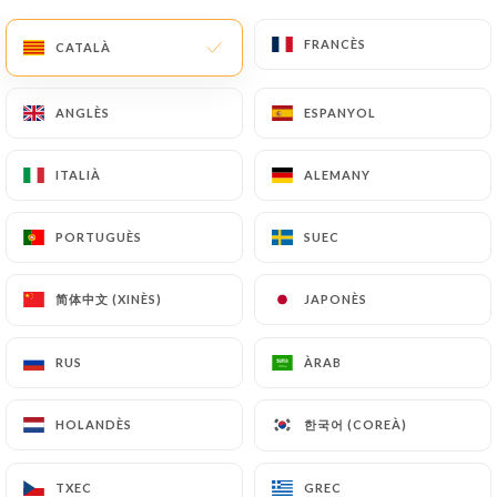
Les vins rouges
FRANCÈS
FRANCÈS
CATALÀ
CATALÀ
13cl
50cl
75cl
ANGLÈS
ANGLÈS
ESPANYOL
ESPANYOL
Graves de Vayres
Château Luissac Bellevue
ITALIÀ
ITALIÀ
ALEMANY
ALEMANY
3.50€
---€
18.00€
PORTUGUÈS
PORTUGUÈS
SUEC
SUEC
Medoc
Château Begadanet
简体中文 (XINÈS)
简体中文 (XINÈS)
JAPONÈS
JAPONÈS
---€
---€
24.00€
RUS
RUS
ÀRAB
ÀRAB
Côtes du Rhône Bio
Domaine Goisbaulet
한국어 (COREÀ)
한국어 (COREÀ)
HOLANDÈS
HOLANDÈS
3.50€
14.00€
18.00€
TXEC
TXEC
GREC
GREC