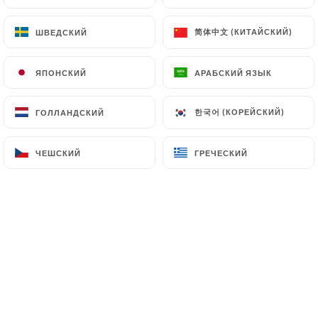
简体中文 (КИТАЙСКИЙ)
简体中文 (КИТАЙСКИЙ)
ШВЕДСКИЙ
ШВЕДСКИЙ
Cô My Café (aussi appelé Cô My Cantine 2),
ЯПОНСКИЙ
ЯПОНСКИЙ
АРАБСКИЙ ЯЗЫК
АРАБСКИЙ ЯЗЫК
c’est la combinaison d’un restaurant
spécialisé dans la cuisine vietnamienne (Bo
한국어 (КОРЕЙСКИЙ)
한국어 (КОРЕЙСКИЙ)
ГОЛЛАНДСКИЙ
ГОЛЛАНДСКИЙ
Buns, des Loc Lacs, soupes Phós) qui grâce à
une grande terrasse couverte se transforme
ЧЕШСКИЙ
ЧЕШСКИЙ
ГРЕЧЕСКИЙ
ГРЕЧЕСКИЙ
en bar à cocktail pour les after-work.
5 ans après avoir ouvert "Cô My Cantine",
Nous avons ouvert mi-décembre 2016, notre
second établissement "Co My Cafe" sur les
Grands Boulevards (Bonne nouvelle) à la
place de l'ancien Café Sassi. Bénéficiant d’un
espace plus grand et d’une grande terrasse
couverte, nous avons cherché à étendre le